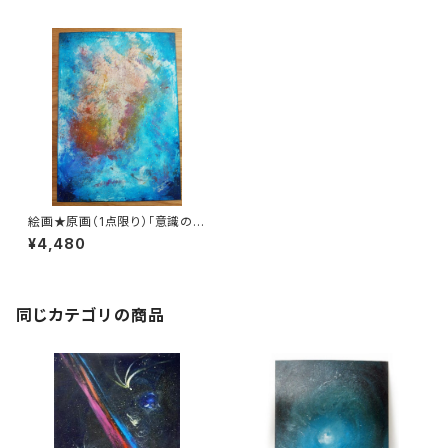
絵画★原画（1点限り）「意識の果
て」（アクリル水彩画 2021年10
¥4,480
月12日製作）【夜空・宇宙・スピリ
チュアル・手描き・芸術・美術品・
アート・アーティスト・インテリ
ア】
同じカテゴリの商品