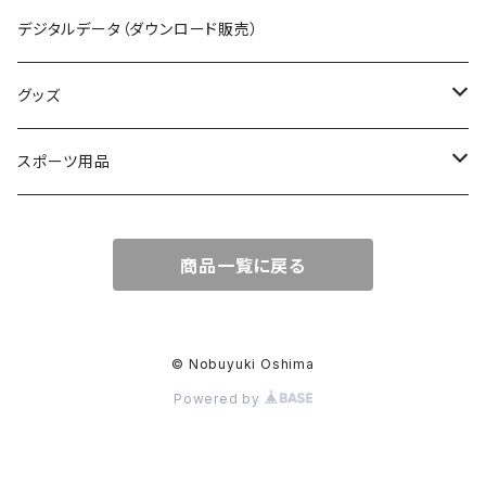
海（Sea,Ocean,Bearch）、波（Wave）
デジタルデータ（ダウンロード販売）
サンセット（Sunset）
グッズ
サーフィン（Surfing,Surf）
Tシャツ
スポーツ用品
花（Flower）、果物（fruit）、植物（plant）
スマホケース
サーフィン
商品一覧に戻る
精神世界・スピリチュアル（spiritual）
トートバッグ
スケボー（スケートボード）
人物（person）
© Nobuyuki Oshima
Powered by
ファッション（fashion）