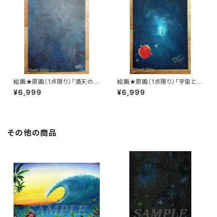
絵画★原画（1点限り）「満天の星
絵画★原画（1点限り）「宇宙と星
空」（アクリル水彩画 2021年12
『キセキのリンゴ』」（アクリル水
¥6,999
¥6,999
月11日製作）【宇宙・アート・アー
彩画 2021年11月14日製作）【果
ティスト・インテリア・美術品】
物・フルーツ・アート・アーティス
ト・インテリア・美術品】
その他の商品