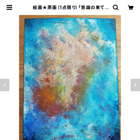
絵画★原画（1点限り）「意識の果て」
（アクリル水彩画 2021年10月12日
製作）【夜空・宇宙・スピリチュアル・手
描き・芸術・美術品・アート・アーティス
ト・インテリア】 | Nobuyuki Oshi
ma