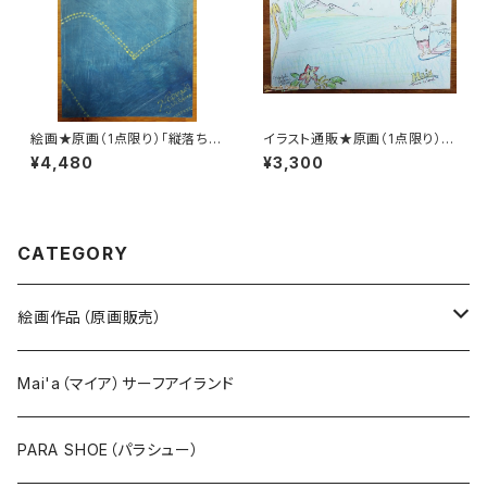
絵画★原画（1点限り）「縦落ちの
イラスト通販★原画（1点限り）
デニム」（アクリル水彩画 2021
『大いなる何かに・・。♡』by Ma
¥4,480
¥3,300
年10月29日製作）【リーバイス・
i'a Surf Island（マイア サーフ
Levis・手描き・芸術・美術品・ア
アイランド）（イラスト画 2022年
ート・アーティスト・インテリア】
10月7日製作）
CATEGORY
絵画作品（原画販売）
宇宙、銀河（Space,Universe,Cosmos）
Mai'a（マイア）サーフアイランド
自然（Nature）
PARA SHOE（パラシュー）