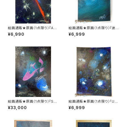
絵画通販★原画（1点限り）『Ang
絵画通販★原画（1点限り）『波の
els Dancing in Universe
しぶき』（アクリル水彩画 2022
¥6,990
¥6,999
（宇宙で踊る天使たち）Oct20,2
年7月21日製作）【波・海・アー
022）』（アクリル水彩画 2022
ト・アーティスト・インテリア・芸
年10月20日製作）【アート・アー
術・美術品】
ティスト・芸術・美術】
絵画通販★原画（1点限り）『SH
絵画通販★原画（1点限り）「Uni
OES of Universe for”PARA
vers」（アクリル水彩画 2022年
¥33,000
¥6,999
SHOE”』（アクリル水彩画 2022
5月11日製作）【宇宙・銀河・夜
年5月18日製作）【靴・シューズ・
空・アート・アーティスト・インテ
アート・アーティスト・インテリ
リア・芸術・美術品】
ア・芸術・美術品】