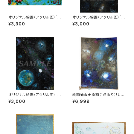
オリジナル絵画（アクリル画）「Bi
オリジナル絵画（アクリル画）「S
g Wave（ビッグウェーブ ）200
pace Paint（2020-01）」デジ
¥3,300
¥3,000
2」デジタルデータ【イラスト素材
タルデータ【イラスト素材／宇
／サーフィン・サーファー・海・ビ
宙・星・星雲・絵画・アート】
ーチ・サンセット・椰子の木・夕
日・夕焼け・夕暮れ・アート】
オリジナル絵画（アクリル画）「E
絵画通販★原画（1点限り）「Uni
arth（2020）」デジタルデータ
vers」（アクリル水彩画 2022年
¥3,000
¥6,999
【イラスト素材／宇宙・星・星雲・
5月11日製作）【宇宙・銀河・夜
絵画・アート】
空・アート・アーティスト・インテ
リア・芸術・美術品】